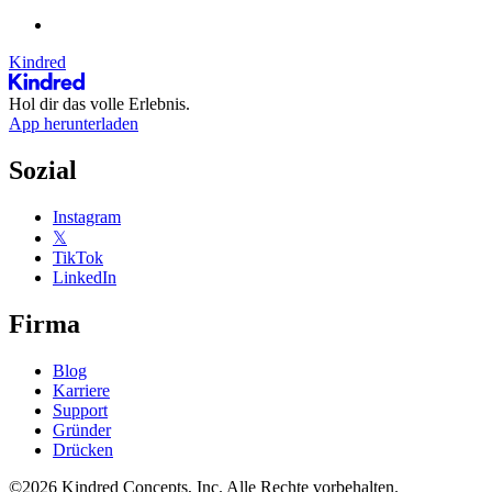
Kindred
Hol dir das volle Erlebnis.
App herunterladen
Sozial
Instagram
𝕏
TikTok
LinkedIn
Firma
Blog
Karriere
Support
Gründer
Drücken
©2026 Kindred Concepts, Inc. Alle Rechte vorbehalten.