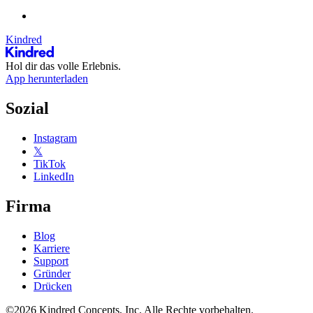
Kindred
Hol dir das volle Erlebnis.
App herunterladen
Sozial
Instagram
𝕏
TikTok
LinkedIn
Firma
Blog
Karriere
Support
Gründer
Drücken
©2026 Kindred Concepts, Inc. Alle Rechte vorbehalten.