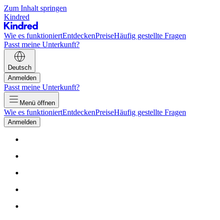
Zum Inhalt springen
Kindred
Wie es funktioniert
Entdecken
Preise
Häufig gestellte Fragen
Passt meine Unterkunft?
Deutsch
Anmelden
Passt meine Unterkunft?
Menü öffnen
Wie es funktioniert
Entdecken
Preise
Häufig gestellte Fragen
Anmelden