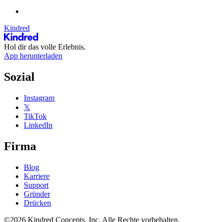
Kindred
Hol dir das volle Erlebnis.
App herunterladen
Sozial
Instagram
𝕏
TikTok
LinkedIn
Firma
Blog
Karriere
Support
Gründer
Drücken
©2026 Kindred Concepts, Inc. Alle Rechte vorbehalten.