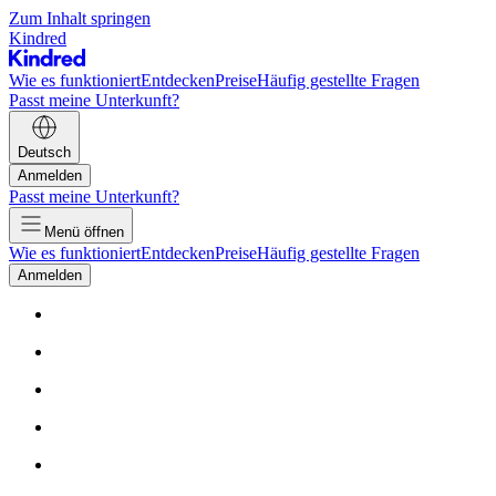
Zum Inhalt springen
Kindred
Wie es funktioniert
Entdecken
Preise
Häufig gestellte Fragen
Passt meine Unterkunft?
Deutsch
Anmelden
Passt meine Unterkunft?
Menü öffnen
Wie es funktioniert
Entdecken
Preise
Häufig gestellte Fragen
Anmelden