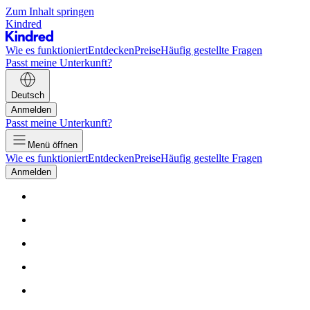
Zum Inhalt springen
Kindred
Wie es funktioniert
Entdecken
Preise
Häufig gestellte Fragen
Passt meine Unterkunft?
Deutsch
Anmelden
Passt meine Unterkunft?
Menü öffnen
Wie es funktioniert
Entdecken
Preise
Häufig gestellte Fragen
Anmelden