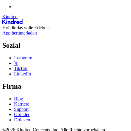
Kindred
Hol dir das volle Erlebnis.
App herunterladen
Sozial
Instagram
𝕏
TikTok
LinkedIn
Firma
Blog
Karriere
Support
Gründer
Drücken
©2026 Kindred Concepts, Inc. Alle Rechte vorbehalten.