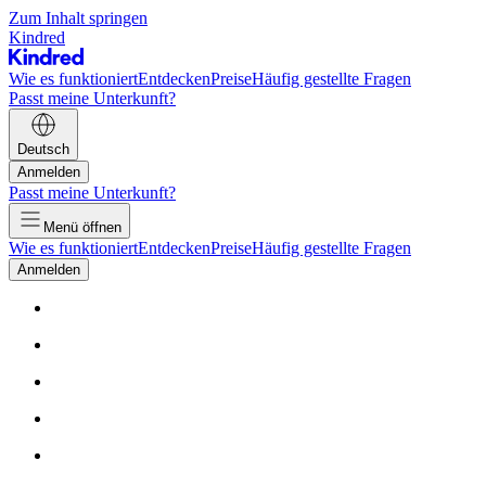
Zum Inhalt springen
Kindred
Wie es funktioniert
Entdecken
Preise
Häufig gestellte Fragen
Passt meine Unterkunft?
Deutsch
Anmelden
Passt meine Unterkunft?
Menü öffnen
Wie es funktioniert
Entdecken
Preise
Häufig gestellte Fragen
Anmelden