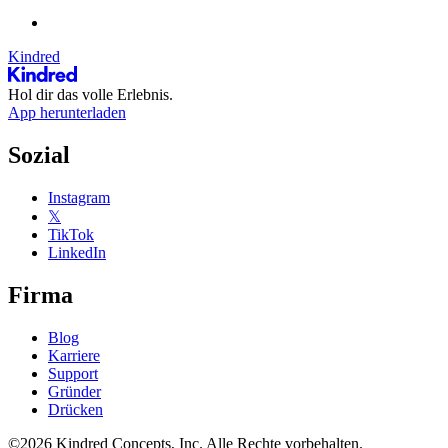
Kindred
Hol dir das volle Erlebnis.
App herunterladen
Sozial
Instagram
𝕏
TikTok
LinkedIn
Firma
Blog
Karriere
Support
Gründer
Drücken
©2026 Kindred Concepts, Inc. Alle Rechte vorbehalten.