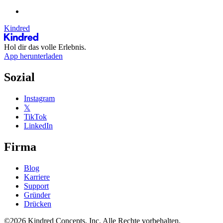
Kindred
Hol dir das volle Erlebnis.
App herunterladen
Sozial
Instagram
𝕏
TikTok
LinkedIn
Firma
Blog
Karriere
Support
Gründer
Drücken
©2026 Kindred Concepts, Inc. Alle Rechte vorbehalten.