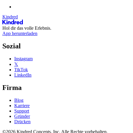
Kindred
Hol dir das volle Erlebnis.
App herunterladen
Sozial
Instagram
𝕏
TikTok
LinkedIn
Firma
Blog
Karriere
Support
Gründer
Drücken
©2026 Kindred Concepts, Inc. Alle Rechte vorbehalten.