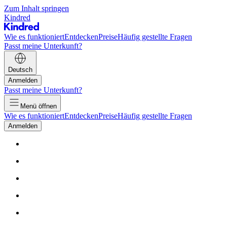
Zum Inhalt springen
Kindred
Wie es funktioniert
Entdecken
Preise
Häufig gestellte Fragen
Passt meine Unterkunft?
Deutsch
Anmelden
Passt meine Unterkunft?
Menü öffnen
Wie es funktioniert
Entdecken
Preise
Häufig gestellte Fragen
Anmelden