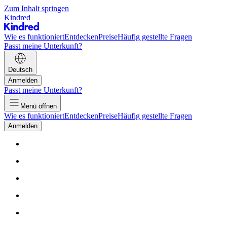
Zum Inhalt springen
Kindred
Wie es funktioniert
Entdecken
Preise
Häufig gestellte Fragen
Passt meine Unterkunft?
Deutsch
Anmelden
Passt meine Unterkunft?
Menü öffnen
Wie es funktioniert
Entdecken
Preise
Häufig gestellte Fragen
Anmelden