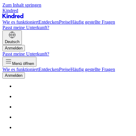
Zum Inhalt springen
Kindred
Wie es funktioniert
Entdecken
Preise
Häufig gestellte Fragen
Passt meine Unterkunft?
Deutsch
Anmelden
Passt meine Unterkunft?
Menü öffnen
Wie es funktioniert
Entdecken
Preise
Häufig gestellte Fragen
Anmelden