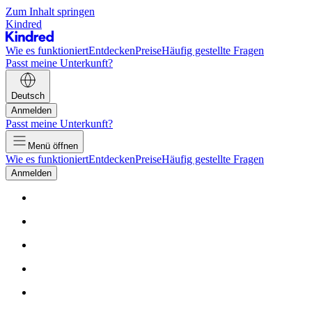
Zum Inhalt springen
Kindred
Wie es funktioniert
Entdecken
Preise
Häufig gestellte Fragen
Passt meine Unterkunft?
Deutsch
Anmelden
Passt meine Unterkunft?
Menü öffnen
Wie es funktioniert
Entdecken
Preise
Häufig gestellte Fragen
Anmelden