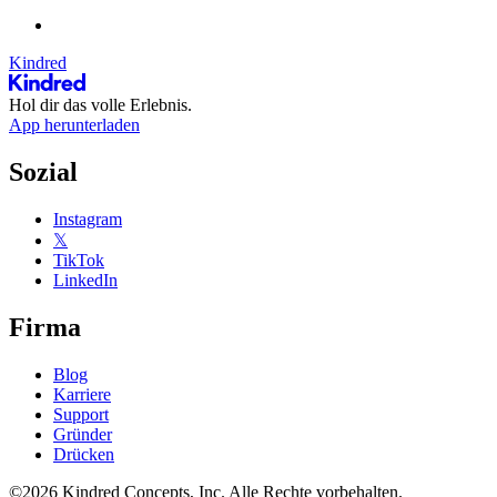
Kindred
Hol dir das volle Erlebnis.
App herunterladen
Sozial
Instagram
𝕏
TikTok
LinkedIn
Firma
Blog
Karriere
Support
Gründer
Drücken
©2026 Kindred Concepts, Inc. Alle Rechte vorbehalten.