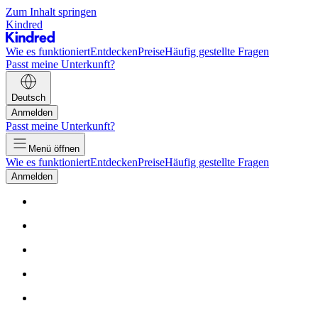
Zum Inhalt springen
Kindred
Wie es funktioniert
Entdecken
Preise
Häufig gestellte Fragen
Passt meine Unterkunft?
Deutsch
Anmelden
Passt meine Unterkunft?
Menü öffnen
Wie es funktioniert
Entdecken
Preise
Häufig gestellte Fragen
Anmelden