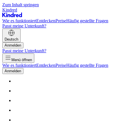
Zum Inhalt springen
Kindred
Wie es funktioniert
Entdecken
Preise
Häufig gestellte Fragen
Passt meine Unterkunft?
Deutsch
Anmelden
Passt meine Unterkunft?
Menü öffnen
Wie es funktioniert
Entdecken
Preise
Häufig gestellte Fragen
Anmelden