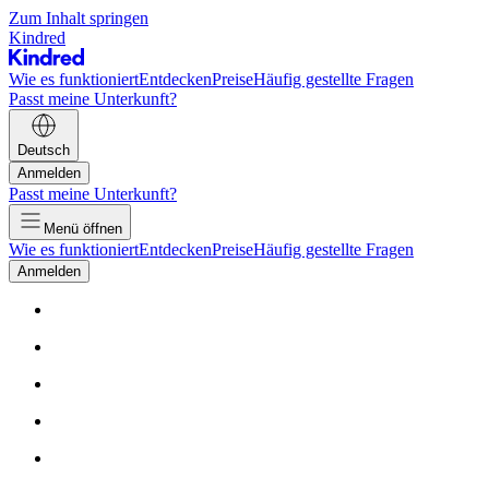
Zum Inhalt springen
Kindred
Wie es funktioniert
Entdecken
Preise
Häufig gestellte Fragen
Passt meine Unterkunft?
Deutsch
Anmelden
Passt meine Unterkunft?
Menü öffnen
Wie es funktioniert
Entdecken
Preise
Häufig gestellte Fragen
Anmelden