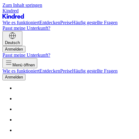
Zum Inhalt springen
Kindred
Wie es funktioniert
Entdecken
Preise
Häufig gestellte Fragen
Passt meine Unterkunft?
Deutsch
Anmelden
Passt meine Unterkunft?
Menü öffnen
Wie es funktioniert
Entdecken
Preise
Häufig gestellte Fragen
Anmelden