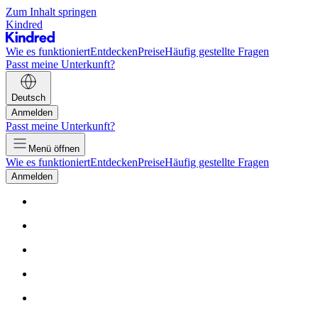
Zum Inhalt springen
Kindred
Wie es funktioniert
Entdecken
Preise
Häufig gestellte Fragen
Passt meine Unterkunft?
Deutsch
Anmelden
Passt meine Unterkunft?
Menü öffnen
Wie es funktioniert
Entdecken
Preise
Häufig gestellte Fragen
Anmelden