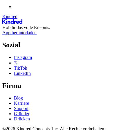
Kindred
Hol dir das volle Erlebnis.
App herunterladen
Sozial
Instagram
𝕏
TikTok
LinkedIn
Firma
Blog
Karriere
Support
Gründer
Drücken
©2026 Kindred Concepts, Inc. Alle Rechte vorbehalten.