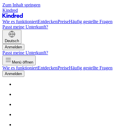
Zum Inhalt springen
Kindred
Wie es funktioniert
Entdecken
Preise
Häufig gestellte Fragen
Passt meine Unterkunft?
Deutsch
Anmelden
Passt meine Unterkunft?
Menü öffnen
Wie es funktioniert
Entdecken
Preise
Häufig gestellte Fragen
Anmelden