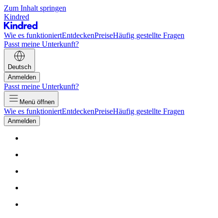
Zum Inhalt springen
Kindred
Wie es funktioniert
Entdecken
Preise
Häufig gestellte Fragen
Passt meine Unterkunft?
Deutsch
Anmelden
Passt meine Unterkunft?
Menü öffnen
Wie es funktioniert
Entdecken
Preise
Häufig gestellte Fragen
Anmelden