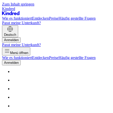
Zum Inhalt springen
Kindred
Wie es funktioniert
Entdecken
Preise
Häufig gestellte Fragen
Passt meine Unterkunft?
Deutsch
Anmelden
Passt meine Unterkunft?
Menü öffnen
Wie es funktioniert
Entdecken
Preise
Häufig gestellte Fragen
Anmelden