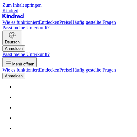
Zum Inhalt springen
Kindred
Wie es funktioniert
Entdecken
Preise
Häufig gestellte Fragen
Passt meine Unterkunft?
Deutsch
Anmelden
Passt meine Unterkunft?
Menü öffnen
Wie es funktioniert
Entdecken
Preise
Häufig gestellte Fragen
Anmelden