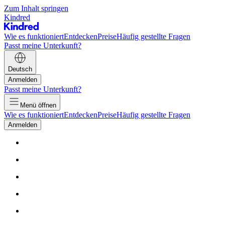
Zum Inhalt springen
Kindred
Wie es funktioniert
Entdecken
Preise
Häufig gestellte Fragen
Passt meine Unterkunft?
Deutsch
Anmelden
Passt meine Unterkunft?
Menü öffnen
Wie es funktioniert
Entdecken
Preise
Häufig gestellte Fragen
Anmelden