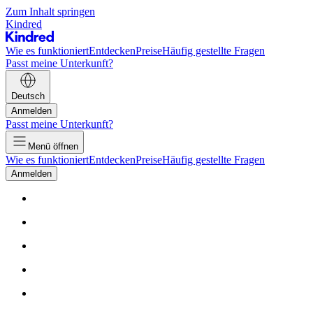
Zum Inhalt springen
Kindred
Wie es funktioniert
Entdecken
Preise
Häufig gestellte Fragen
Passt meine Unterkunft?
Deutsch
Anmelden
Passt meine Unterkunft?
Menü öffnen
Wie es funktioniert
Entdecken
Preise
Häufig gestellte Fragen
Anmelden