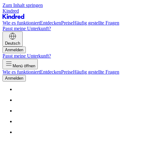
Zum Inhalt springen
Kindred
Wie es funktioniert
Entdecken
Preise
Häufig gestellte Fragen
Passt meine Unterkunft?
Deutsch
Anmelden
Passt meine Unterkunft?
Menü öffnen
Wie es funktioniert
Entdecken
Preise
Häufig gestellte Fragen
Anmelden