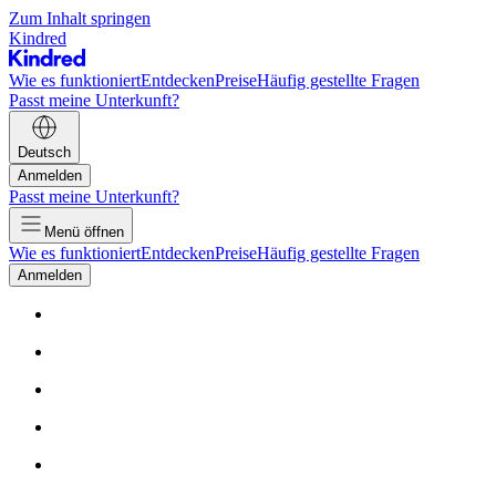
Zum Inhalt springen
Kindred
Wie es funktioniert
Entdecken
Preise
Häufig gestellte Fragen
Passt meine Unterkunft?
Deutsch
Anmelden
Passt meine Unterkunft?
Menü öffnen
Wie es funktioniert
Entdecken
Preise
Häufig gestellte Fragen
Anmelden