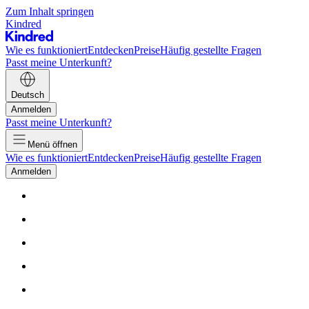
Zum Inhalt springen
Kindred
Wie es funktioniert
Entdecken
Preise
Häufig gestellte Fragen
Passt meine Unterkunft?
Deutsch
Anmelden
Passt meine Unterkunft?
Menü öffnen
Wie es funktioniert
Entdecken
Preise
Häufig gestellte Fragen
Anmelden