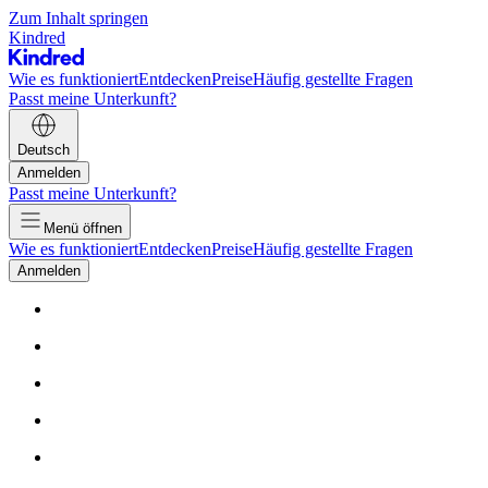
Zum Inhalt springen
Kindred
Wie es funktioniert
Entdecken
Preise
Häufig gestellte Fragen
Passt meine Unterkunft?
Deutsch
Anmelden
Passt meine Unterkunft?
Menü öffnen
Wie es funktioniert
Entdecken
Preise
Häufig gestellte Fragen
Anmelden