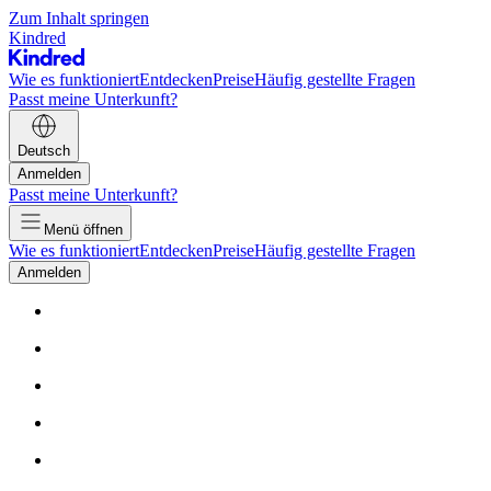
Zum Inhalt springen
Kindred
Wie es funktioniert
Entdecken
Preise
Häufig gestellte Fragen
Passt meine Unterkunft?
Deutsch
Anmelden
Passt meine Unterkunft?
Menü öffnen
Wie es funktioniert
Entdecken
Preise
Häufig gestellte Fragen
Anmelden