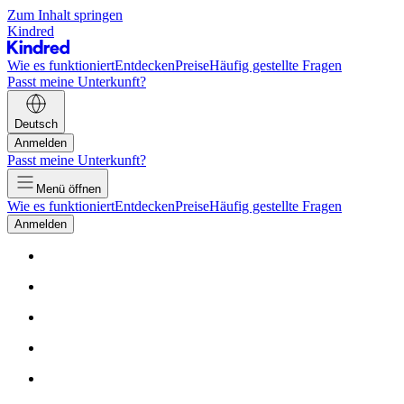
Zum Inhalt springen
Kindred
Wie es funktioniert
Entdecken
Preise
Häufig gestellte Fragen
Passt meine Unterkunft?
Deutsch
Anmelden
Passt meine Unterkunft?
Menü öffnen
Wie es funktioniert
Entdecken
Preise
Häufig gestellte Fragen
Anmelden