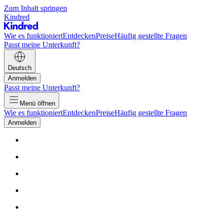
Zum Inhalt springen
Kindred
Wie es funktioniert
Entdecken
Preise
Häufig gestellte Fragen
Passt meine Unterkunft?
Deutsch
Anmelden
Passt meine Unterkunft?
Menü öffnen
Wie es funktioniert
Entdecken
Preise
Häufig gestellte Fragen
Anmelden