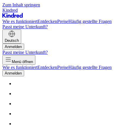
Zum Inhalt springen
Kindred
Wie es funktioniert
Entdecken
Preise
Häufig gestellte Fragen
Passt meine Unterkunft?
Deutsch
Anmelden
Passt meine Unterkunft?
Menü öffnen
Wie es funktioniert
Entdecken
Preise
Häufig gestellte Fragen
Anmelden