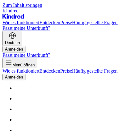
Zum Inhalt springen
Kindred
Wie es funktioniert
Entdecken
Preise
Häufig gestellte Fragen
Passt meine Unterkunft?
Deutsch
Anmelden
Passt meine Unterkunft?
Menü öffnen
Wie es funktioniert
Entdecken
Preise
Häufig gestellte Fragen
Anmelden