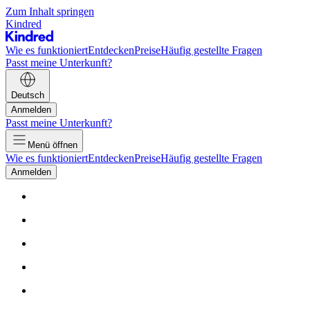
Zum Inhalt springen
Kindred
Wie es funktioniert
Entdecken
Preise
Häufig gestellte Fragen
Passt meine Unterkunft?
Deutsch
Anmelden
Passt meine Unterkunft?
Menü öffnen
Wie es funktioniert
Entdecken
Preise
Häufig gestellte Fragen
Anmelden