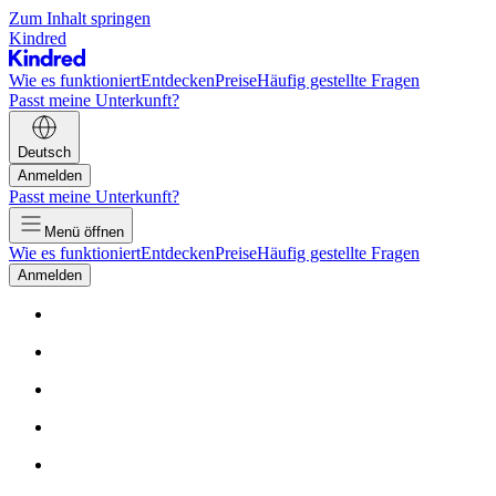
Zum Inhalt springen
Kindred
Wie es funktioniert
Entdecken
Preise
Häufig gestellte Fragen
Passt meine Unterkunft?
Deutsch
Anmelden
Passt meine Unterkunft?
Menü öffnen
Wie es funktioniert
Entdecken
Preise
Häufig gestellte Fragen
Anmelden