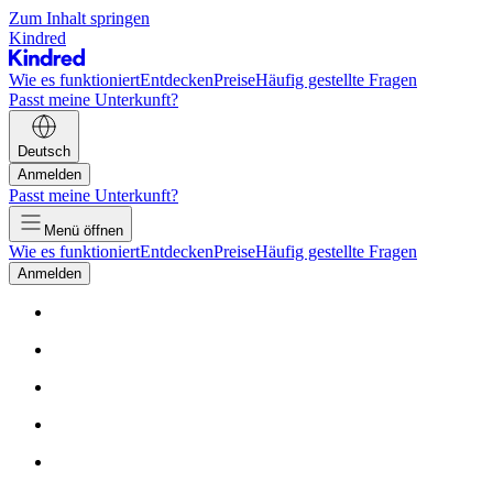
Zum Inhalt springen
Kindred
Wie es funktioniert
Entdecken
Preise
Häufig gestellte Fragen
Passt meine Unterkunft?
Deutsch
Anmelden
Passt meine Unterkunft?
Menü öffnen
Wie es funktioniert
Entdecken
Preise
Häufig gestellte Fragen
Anmelden