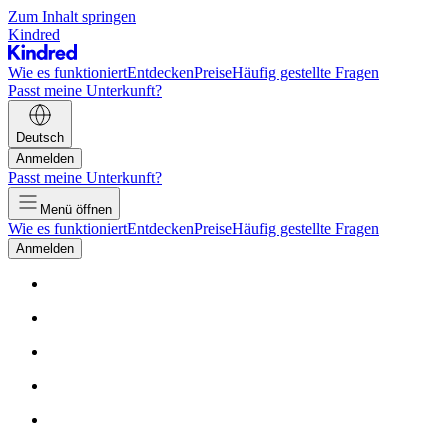
Zum Inhalt springen
Kindred
Wie es funktioniert
Entdecken
Preise
Häufig gestellte Fragen
Passt meine Unterkunft?
Deutsch
Anmelden
Passt meine Unterkunft?
Menü öffnen
Wie es funktioniert
Entdecken
Preise
Häufig gestellte Fragen
Anmelden