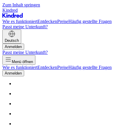
Zum Inhalt springen
Kindred
Wie es funktioniert
Entdecken
Preise
Häufig gestellte Fragen
Passt meine Unterkunft?
Deutsch
Anmelden
Passt meine Unterkunft?
Menü öffnen
Wie es funktioniert
Entdecken
Preise
Häufig gestellte Fragen
Anmelden