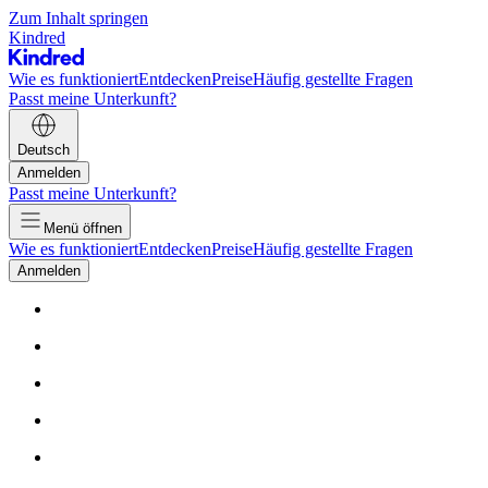
Zum Inhalt springen
Kindred
Wie es funktioniert
Entdecken
Preise
Häufig gestellte Fragen
Passt meine Unterkunft?
Deutsch
Anmelden
Passt meine Unterkunft?
Menü öffnen
Wie es funktioniert
Entdecken
Preise
Häufig gestellte Fragen
Anmelden