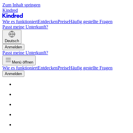
Zum Inhalt springen
Kindred
Wie es funktioniert
Entdecken
Preise
Häufig gestellte Fragen
Passt meine Unterkunft?
Deutsch
Anmelden
Passt meine Unterkunft?
Menü öffnen
Wie es funktioniert
Entdecken
Preise
Häufig gestellte Fragen
Anmelden