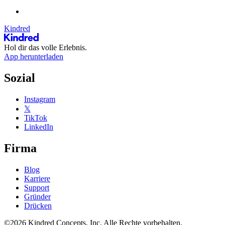
Kindred
Hol dir das volle Erlebnis.
App herunterladen
Sozial
Instagram
𝕏
TikTok
LinkedIn
Firma
Blog
Karriere
Support
Gründer
Drücken
©2026 Kindred Concepts, Inc. Alle Rechte vorbehalten.