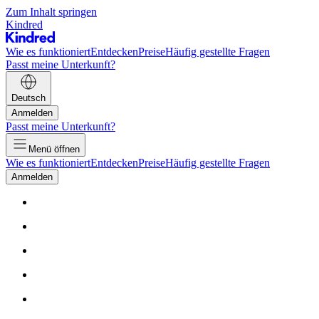
Zum Inhalt springen
Kindred
Wie es funktioniert
Entdecken
Preise
Häufig gestellte Fragen
Passt meine Unterkunft?
Deutsch
Anmelden
Passt meine Unterkunft?
Menü öffnen
Wie es funktioniert
Entdecken
Preise
Häufig gestellte Fragen
Anmelden