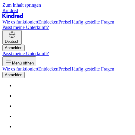
Zum Inhalt springen
Kindred
Wie es funktioniert
Entdecken
Preise
Häufig gestellte Fragen
Passt meine Unterkunft?
Deutsch
Anmelden
Passt meine Unterkunft?
Menü öffnen
Wie es funktioniert
Entdecken
Preise
Häufig gestellte Fragen
Anmelden