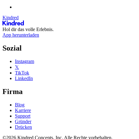
Kindred
Hol dir das volle Erlebnis.
App herunterladen
Sozial
Instagram
𝕏
TikTok
LinkedIn
Firma
Blog
Karriere
Support
Gründer
Drücken
©2026 Kindred Concepts, Inc. Alle Rechte vorbehalten.