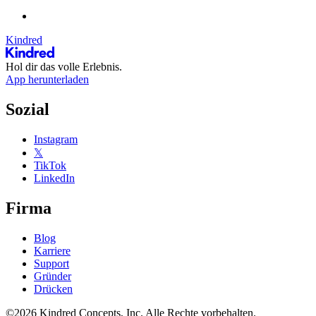
Kindred
Hol dir das volle Erlebnis.
App herunterladen
Sozial
Instagram
𝕏
TikTok
LinkedIn
Firma
Blog
Karriere
Support
Gründer
Drücken
©2026 Kindred Concepts, Inc. Alle Rechte vorbehalten.