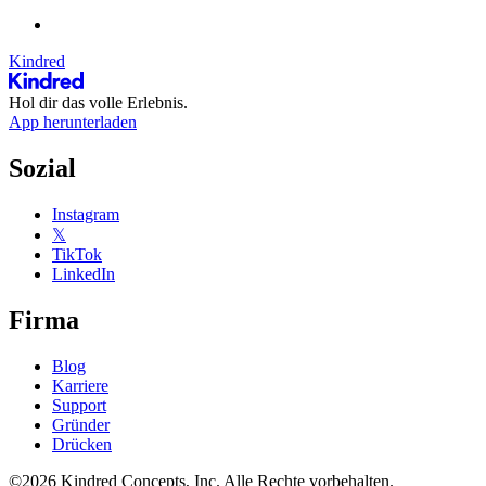
Kindred
Hol dir das volle Erlebnis.
App herunterladen
Sozial
Instagram
𝕏
TikTok
LinkedIn
Firma
Blog
Karriere
Support
Gründer
Drücken
©2026 Kindred Concepts, Inc. Alle Rechte vorbehalten.